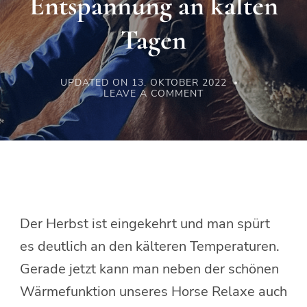
Entspannung an kalten
Tagen
UPDATED ON
13. OKTOBER 2022
ON
LEAVE A COMMENT
DIE
„HEISSE R
OLLE“ F
ÜR E
NTSPANNUNG A
N K
ALTEN T
AGEN
Der Herbst ist eingekehrt und man spürt
es deutlich an den kälteren Temperaturen.
Gerade jetzt kann man neben der schönen
Wärmefunktion unseres Horse Relaxe auch