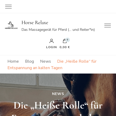
Horse Relaxe
Das Massagegerät für Pferd (… und Reiter*in)
0
LOGIN
0,00 €
Home
Blog
News
Die „Heiße Rolle“ für
Entspannung an kalten Tagen
NEWS
Die „Heiße Rolle“ für